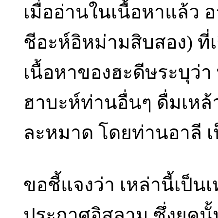
เมื่ออ่านในเนื้อหาแล้
ชีอะห์อิหม่ามสิบสอง) ที่
เนื้อหาของฮะดีษระบุว่า
ฮาบะห์ท่านอื่นๆ ดื่มเ
ละหมาด โดยท่านอาลี เ
ขอชี้แจงว่า เหล่านี้เป
ประกาศอิสลาม ซึ่งยุคนั้