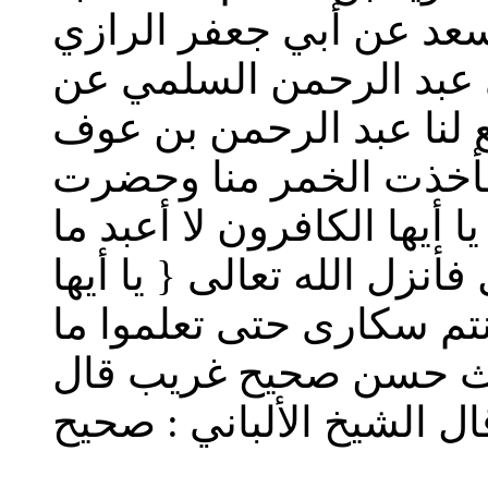
سعد عن أبي جعفر الرازي
 عبد الرحمن السلمي عن
 لنا عبد الرحمن بن عوف
 فأخذت الخمر منا وحضرت
أيها الكافرون لا أعبد ما
أنزل الله تعالى { يا أيها
وأنتم سكارى حتى تعلموا ما
ديث حسن صحيح غريب قال
 الشيخ الألباني : صحيح