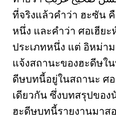
ที่จริงแล้วคำว่า ฮะซั
หนึ่ง และคำว่า ศอเฮียะ
ประเภทหนึ่ง แต่ อิหม่าม
แจ้งสถานะของฮะดีษในบ
ดีษบทนี้อยู่ในสถานะ ศอ
เดียวกัน ซึ่งบทสรุปของ
ฮะดีษบทนี้รายงานมาสอง