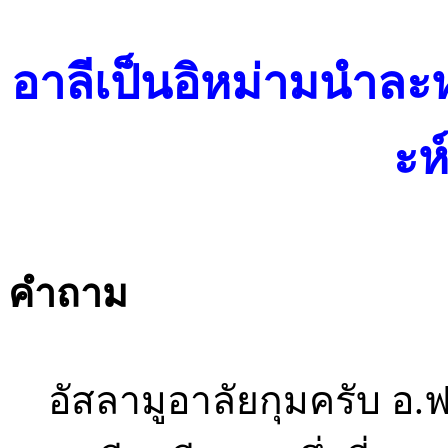
อาลีเป็นอิหม่ามนำละ
ะห
คำถาม
อัสลามูอาลัยกุมครับ อ.