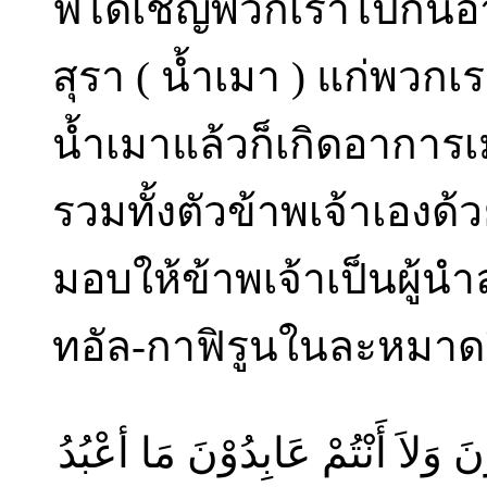
ฟ์ได้เชิญพวกเราไปกินอา
สุรา ( น้ำเมา ) แก่พวก
น้ำเมาแล้วก็เกิดอาการ
รวมทั้งตัวข้าพเจ้าเองด
มอบให้ข้าพเจ้าเป็นผู้น
ทอัล-กาฟิรูนในละหมาดผิ
نَ وَلاَ أَنْتُمْ عَابِدُوْنَ مَا أعْبُدُ