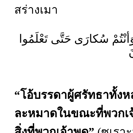
สร่างเมา
ةَ وَأنْتُمْ سُكارَى حَتَّى تَعْلَمُوا
َ
“โอ้บรรดาผู้ศรัทธาทั้ง
ละหมาดในขณะที่พวกเจ้า
สิ่งที่พวกเจ้าพูด”
(ซูเราะ