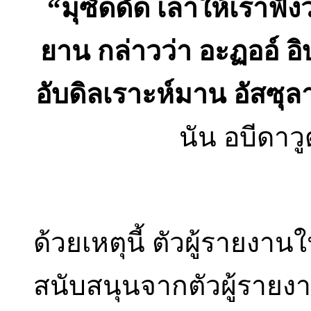
“มุซัดดัด เล่าให้เราฟัง
ยาน กล่าวว่า อะฏออ์ อิบ
อับดิลเราะห์มาน อัสซุลา
นัน อบีดาวู
ด้วยเหตุนี้ ตัวผู้รายงาน
สนับสนุนจากตัวผู้รายงาน