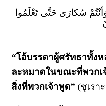
ةَ وَأنْتُمْ سُكارَى حَتَّى تَعْلَمُوا
َ
“โอ้บรรดาผู้ศรัทธาทั้ง
ละหมาดในขณะที่พวกเจ้า
สิ่งที่พวกเจ้าพูด”
(ซูเราะ