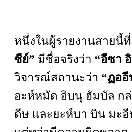
หนึ่งในผู้รายงานสายนี้ท
ซีย์”
มีชื่อจริงว่า
“อีซา อ
วิจารณ์สถานะว่า
“ฏออ
อะห์หมัด อิบนุ ฮัมบัล ก
ดีษ และยะห์บา บิน มะอี