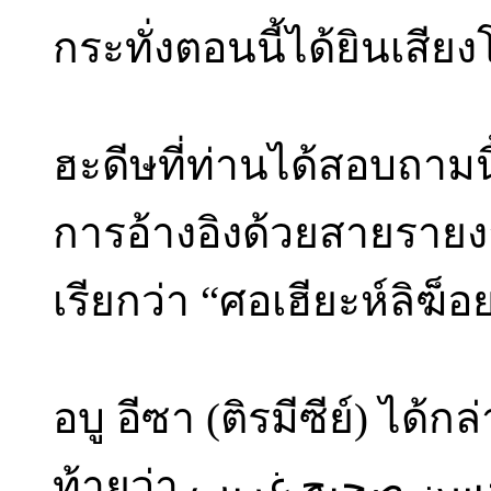
กระทั่งตอนนี้ได้ยินเสี
ฮะดีษที่ท่านได้สอบถามน
การอ้างอิงด้วยสายรายงา
เรียกว่า “ศอเฮียะห์ลิฆ็อย
อบู อีซา (ติรมีซีย์) ไ