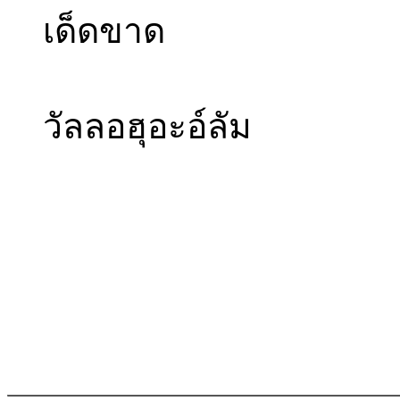
เด็ดขาด
วัลลอฮุอะอ์ลัม