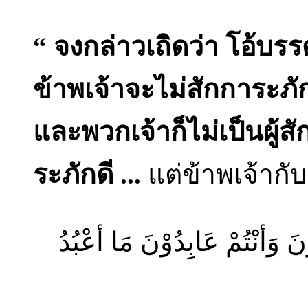
“ จงกล่าวเถิดว่า โอ้บรร
ข้าพเจ้าจะไม่สักการะภักด
และพวกเจ้าก็ไม่เป็นผู้สัก
ระภักดี ...
แต่ข้าพเจ้ากั
ْنَ وَأنْتُمْ عَابِدُوْنَ مَا أعْبُدُ