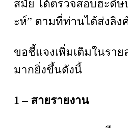
สมัย ได้ตรวจสอบฮะดีษบ
ะห์” ตามที่ท่านได้ส่งลิง
ขอชี้แจงเพิ่มเติมในรายล
มากยิ่งขึ้นดังนี้
1 – สายรายงาน