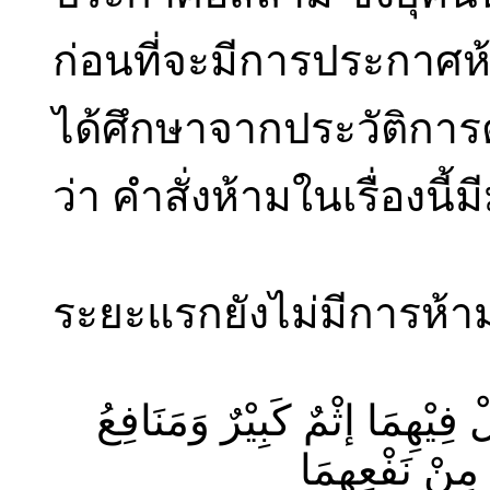
ก่อนที่จะมีการประกาศห
ได้ศึกษาจากประวัติการต
ว่า คำสั่งห้ามในเรื่องนี้
ระยะแรกยังไม่มีการห้
يْهِمَا إثْمٌ كَبِيْرٌ وَمَنَافِعُ
مِنْ نَفْعِهِمَا