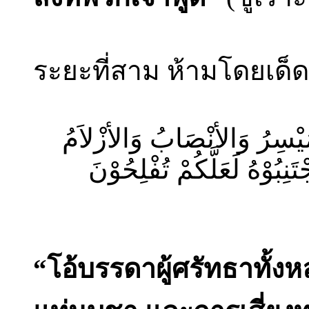
ระยะที่สาม ห้ามโดยเด็
لْمَيْسِرُ وَالأنْصَابُ وَالأزْلاَمُ
وْهُ لَعَلَّكُمْ تُفْلِحُوْنَ
“โอ้บรรดาผู้ศรัทธาทั้งห