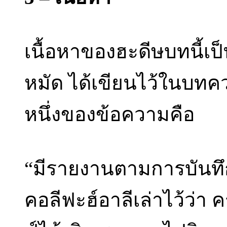
เนื้อหาของฮะดีษบทนี้เป็
หมัด ได้เขียนไว้ในบทควา
หนึ่งของข้อความคือ
“มีรายงานตามการบันทึกข
คอลีฟะฮ์อาลีเล่าไว้ว่า ค