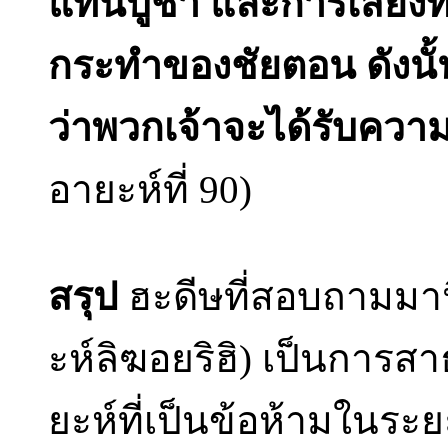
แท่นบูชา และการเสี่ยงท
กระทำของชัยตอน ดังนั้
ว่าพวกเจ้าจะได้รับควา
อายะห์ที่ 90)
สรุป
ฮะดีษที่สอบถามมานี
ะห์ลิฆอยริฮิ) เป็นกา
ยะห์ที่เป็นข้อห้ามในระ