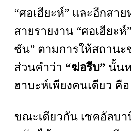
“ศอเฮียะห์” และอีกสายห
สายรายงาน “ศอเฮียะห์” 
ซัน” ตามการให้สถานะขอ
ส่วนคำว่า
“ฆ่อรีบ”
นั้น
ฮาบะห์เพียงคนเดียว คือ 
ขณะเดียวกัน เชคอัลบานี