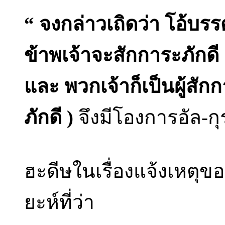
“ จงกล่าวเถิดว่า โอ้บรร
ข้าพเจ้าจะสักการะภักดี ต
และ พวกเจ้าก็เป็นผู้สักกา
ภักดี )
จึงมีโองการอัล-
ฮะดีษในเรื่องแจ้งเหต
ยะห์ที่ว่า