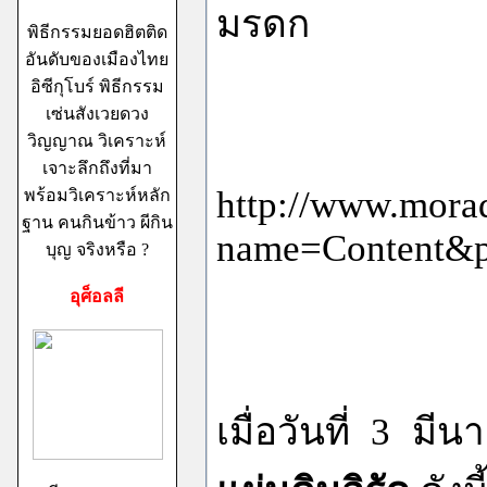
มรดก
พิธีกรรมยอดฮิตติด
อันดับของเมืองไทย
อิซีกุโบร์ พิธีกรรม
เซ่นสังเวยดวง
วิญญาณ วิเคราะห์
เจาะลึกถึงที่มา
http://www.mora
พร้อมวิเคราะห์หลัก
ฐาน คนกินข้าว ผีกิน
name=Content&
บุญ จริงหรือ ?
อุศ็อลลี
เมื่อวันที่ 3 มี