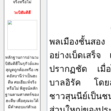
จริงหรือไม่
วะบิฮัมดิฮี
ดูเหมือนว่า
พลเมืองชั้นสอง
อย่างเบ็ดเสร็จ
หลักฐานการอ่านวะ
บิฮัมดิฮีในรุกัวอ์และ
ปรากฏชัด เมื่อได
สุญูดถูกต้องหรือ เช
คอัลบานีว่าเป็นฮะ
บาลอิรัค โดยส
ดีษ ศอเฮียะห์จริง
หรือไม่ พิสูจน์หลัก
ชาวสุนนีย์เป็นช
ฐานตามศาสตร์ของ
ฮะดีษ เพื่อคุณจะได้
มีคำตอบแก่ตัวเอ
ส่วนใหญ่ของประ