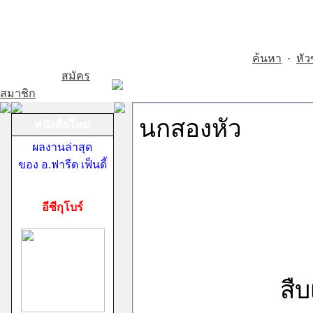
ค้นหา
·
หัว
สมัคร
สมาชิก
นกสองหัว
หนังสือใหม่
ผลงานล่าสุด
ของ อ.ฟารีด เฟ็นดี้
อีซีกุโบร์
สืบเนื่องจา