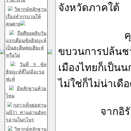
จังหวัดภาคใต้
วิพากษ์หลักฐาน
เรื่องทำกุรบานให้
คนตาย
คุณพูดเหมือ
ถือศีลอดสิบวัน
แรกเดือนซุ้ลฮิจญะห์
เป็นฮะดีษศอเฮียะห์
ขบวนการปล้นชาต
หรือไม่
วันที่ 9 ซุ้ล
เมืองไทยก็เป็นน
ฮิจญะห์ที่ไม่มีอะรอ
ฟะห์
ไม่ใช่ก็ไม่น่าเดื
มีหลักฐานห้าม
ไหม
กล่าวเท็จต่อท่าน
จากอิรัคถึงเ
นบีว่า ท่านอ่านอัลกุ
รอานในกุโบร
วิพากษ์หลักฐาน