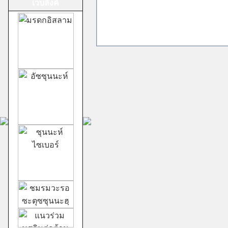
เวบลิ้งค์
ม้าทรงศาลเจ้าสาม
กอง
ชีอะฮ์อิหม่ามสิบ
สอง