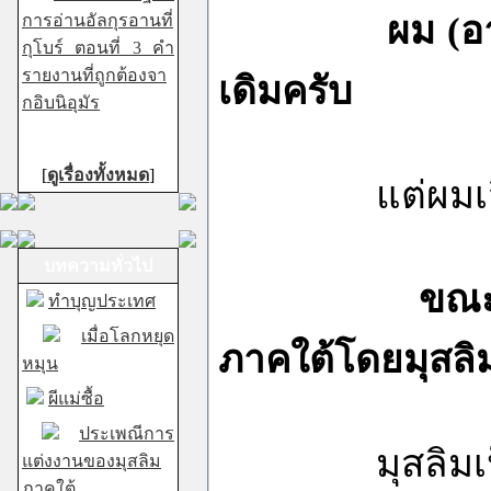
ผม (อ
การอ่านอัลกุรอานที่
กุโบร์ ตอนที่ 3 คำ
รายงานที่ถูกต้องจา
เดิมครับ
กอิบนิอุมัร
[
ดูเรื่องทั้งหมด
]
แต่ผมเสียใจ
บทความทั่วไป
ขณะ
ทำบุญประเทศ
เมื่อโลกหยุด
ภาคใต้โดยมุสลิม
หมุน
ผีแม่ซื้อ
ประเพณีการ
มุสลิมเป็นผู้
แต่งงานของมุสลิม
ภาคใต้