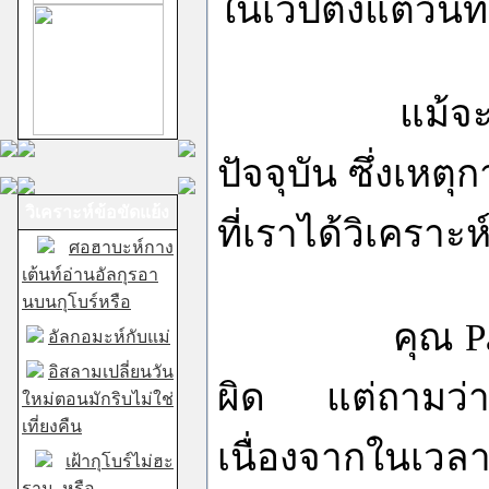
ในเวปตั้งแต่วันท
แม้จะเป็นบทคว
ปัจจุบัน ซึ่งเหต
วิเคราะห์ข้อขัดแย้ง
ที่เราได้วิเคราะห์
ศอฮาบะห์กาง
เต้นท์อ่านอัลกุรอา
นบนกุโบร์หรือ
คุณ Parida ไ
อัลกอมะห์กับแม่
อิสลามเปลี่ยนวัน
ผิด แต่ถามว่าค
ใหม่ตอนมักริบไม่ใช่
เที่ยงคืน
เนื่องจากในเวลา
เฝ้ากุโบร์ไม่ฮะ
ราม..หรือ