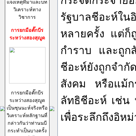
กระจัดกระจายอย
แจงเหตุที่มาและบท
วิเคราะห์ทาง
รัฐบาลชีอะห์ใน
วิชาการ
การยกมือตั๊กบีร
หลายครั้ง แต่ก
ระหว่างสองสุญูด
กำราบ และถูกส
ชีอะห์ยังถูกจ
สังคม หรือแม้ก
การยกมือตั๊กบีร
ลัทธิชีอะห์ เช่
ระหว่างสองสุญูด
เป็นซุนนะห์จริงหรือ
เพื่อระลึกถึงอิหม
วิเคราะห์หลักฐานที่
กล่าวกันว่าท่านนบี
กระทำเป็นบางครั้ง