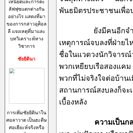
เหนียตและการตะ
ลัฟฟุซแตกต่างกัน
พันธมิตรประชาชนเพื่อป
อย่างไร แสดงที่มา
ของการกล่าวอุศ็อล
ยังมีคนอีกจำนวนหนึ่ง
ลี แจงเหตุที่มาและ
บทวิเคราะห์ทาง
เหตุการณ์จบลงที่ฝ่ายไห
วิชาการ
ชื่อในแวดวงนักวิจารณ
ซัยยิดินา
พวกเหยียบเรือสองแคม 
พวกที่ไม่จริงใจต่อบ้าน
สถานการณ์สงบลงก็จะเส
เบื้องหลัง
การเพิ่มซัยยิดินาใน
ศอลาวาต เป็นฮะดีษ
ความเป็นกล
ศอเฮียะห์จริงหรือ