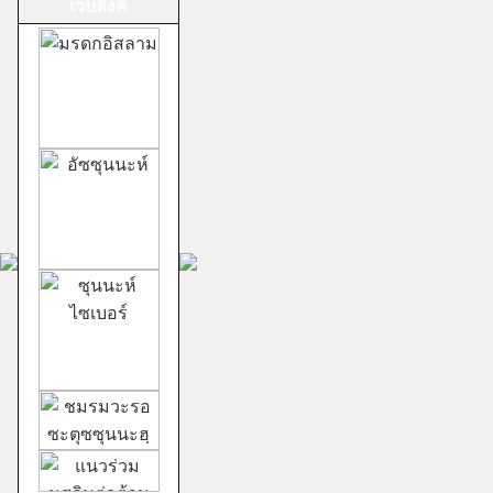
เวบลิ้งค์
ม้าทรงศาลเจ้าสาม
กอง
ชีอะฮ์อิหม่ามสิบ
สอง