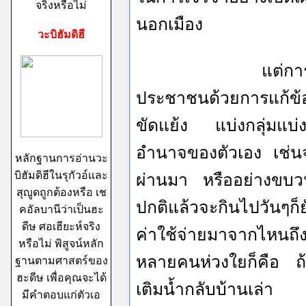
จริงหรือไม่
นอกเมือง
วะบิฮัมดิฮี
แต่การที่นายกแล
ประชาชนด้วยการแก้ข้
ขัดแย้ง แบ่งกลุ่มแบ
อำนาจของตัวเอง เช่นจั
หลักฐานการอ่านวะ
บิฮัมดิฮีในรุกัวอ์และ
ผ่านมา หรืออย่างขบวน
สุญูดถูกต้องหรือ เช
ปกติแล้วจะกินไปวันๆก็
คอัลบานีว่าเป็นฮะ
ดีษ ศอเฮียะห์จริง
ค่าใช้จ่ายมาจากไหนถึ
หรือไม่ พิสูจน์หลัก
หลายคนห่วงใยก็คือ ถ
ฐานตามศาสตร์ของ
ฮะดีษ เพื่อคุณจะได้
เติมน้ำกลับบ้านเล่า
มีคำตอบแก่ตัวเอ