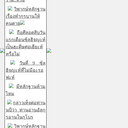
วิพากษ์หลักฐาน
เรื่องทำกุรบานให้
คนตาย
ถือศีลอดสิบวัน
แรกเดือนซุ้ลฮิจญะห์
เป็นฮะดีษศอเฮียะห์
หรือไม่
วันที่ 9 ซุ้ล
ฮิจญะห์ที่ไม่มีอะรอ
ฟะห์
มีหลักฐานห้าม
ไหม
กล่าวเท็จต่อท่าน
นบีว่า ท่านอ่านอัลกุ
รอานในกุโบร
วิพากษ์หลักฐาน