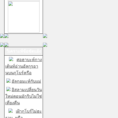
วิเคราะห์ข้อขัดแย้ง
ศอฮาบะห์กาง
เต้นท์อ่านอัลกุรอา
นบนกุโบร์หรือ
อัลกอมะห์กับแม่
อิสลามเปลี่ยนวัน
ใหม่ตอนมักริบไม่ใช่
เที่ยงคืน
เฝ้ากุโบร์ไม่ฮะ
ราม..หรือ