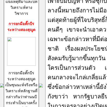
เพาะบ่มปัญหา หรือซุก
แจงเหตุที่มาและบท
วิเคราะห์ทาง
ลางนี้หมายถึงการไม่ม
วิชาการ
แต่สุดท้ายผู้ที่ใจบริสุทธ
การยกมือตั๊กบีร
คนดีๆ เขาจะนำเอาควา
ระหว่างสองสุญูด
เฉพาะข้อกล่าวหาที่มีต
ชาติ เรื่องผลประโยชน
สังคมรับรู้มากขึ้นทุกวั
ใครเป็นการส่วนตัว แล
การยกมือตั๊กบีร
คนกลางจะไกล่เกลี่ยแล้ว
ระหว่างสองสุญูด
เป็นซุนนะห์จริงหรือ
ซึ่งข้อกล่าวหาเหล่านี้ย
วิเคราะห์หลักฐานที่
กังขาว่า หากรัฐบาลยื
กล่าวกันว่าท่านนบี
กระทำเป็นบางครั้ง
ในการเจรจาอย่างเปิ