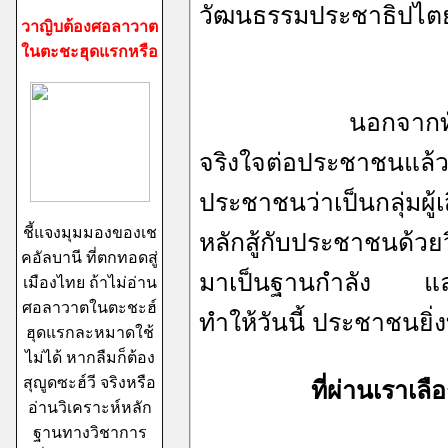
วัฒนธรรมประชาธิปไตย
วาญิบต้องศอลาวาต
ในตะชะฮุดแรกหรือ
นอกจากทักษิณจะไ
จริงใจต่อประชาชนแล้ว
ประชาชนว่าเป็นกลุ่มผู
ชี้แจงมุมมองของเช
หลักสู้กับประชาชนด้ว
คอัลบานี ที่ตกทอดสู่
มาเป็นฐานกำลัง และแ
เมืองไทย ถ้าไม่อ่าน
ศอลาวาตในตะชะฮ์
ทำให้วันนี้ ประชาชนยิ่
ฮุดแรกละหมาดใช้
ไม่ได้ หากลืมก็ต้อง
สุญูดซะฮ์วี จริงหรือ
ที่ผ่านเราเล
อ่านวิเคราะห์หลัก
ฐานทางวิชาการ