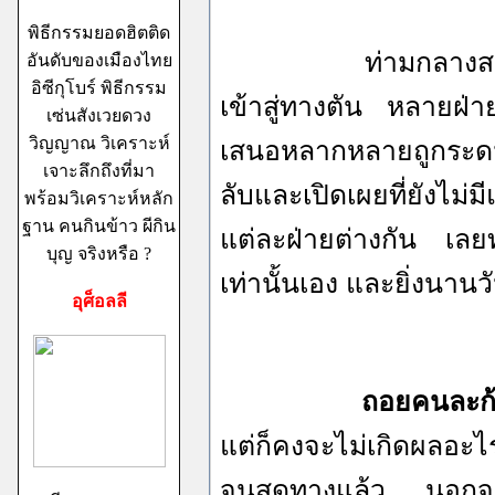
พิธีกรรมยอดฮิตติด
ท่ามกลางสถานการณ์
อันดับของเมืองไทย
อิซีกุโบร์ พิธีกรรม
เข้าสู่ทางตัน หลายฝ่า
เซ่นสังเวยดวง
วิญญาณ วิเคราะห์
เสนอหลากหลายถูกระดมม
เจาะลึกถึงที่มา
ลับและเปิดเผยที่ยังไม
พร้อมวิเคราะห์หลัก
ฐาน คนกินข้าว ผีกิน
แต่ละฝ่ายต่างกัน เลยทำ
บุญ จริงหรือ ?
เท่านั้นเอง และยิ่งนานว
อุศ็อลลี
ถอยคนละก้
แต่ก็คงจะไม่เกิดผลอะไ
จนสุดทางแล้ว นอกจ