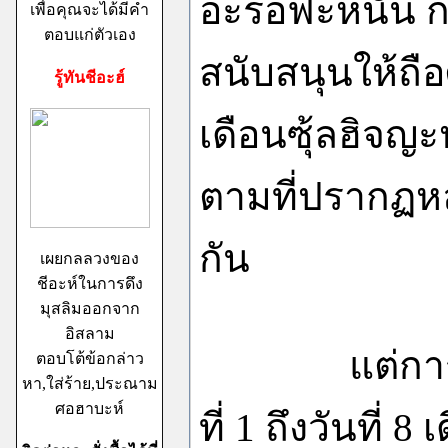
อะรอฟะห์นั้น 
เพื่อคุณจะได้มีคำ
ตอบแก่ตัวเอง
สนับสนุนให้ถือ
รู้ทันชีอะฮ์
เดือนซุ้ลฮิจญะห
ตามที่ปรากฏหล
กัน
เผยกลลวงของ
ชีอะห์ในการดึง
มุสลิมออกจาก
อิสลาม
แต่การถือศี
ตอบโต้ข้อกล่าว
หา,ใส่ร้าย,ประณาม
ศอฮาบะห์
ที่ 1 ถึงวันที่