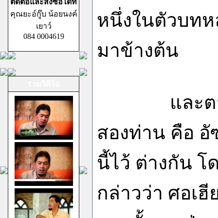
ติดต่อและสั่งซื้อได้ที่
คุณยะอ์กู๊บ น้อยนงค์
หนึ่งในตัวบทหล
เยาว์
084 0004619
มาข้างต้น
รวมวิดีโอ
และตามข้อคว
สองท่าน คือ อ
นี้ไว้ ต่างกัน 
กล่าวว่า ศอเฮ