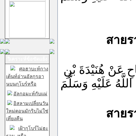
สายรายงาน
วิเคราะห์ข้อขัดแย้ง
َاحِ عَنْ هُنَيْدَةَ بْنِ
ศอฮาบะห์กาง
เต้นท์อ่านอัลกุรอา
นบนกุโบร์หรือ
อัลกอมะห์กับแม่
อิสลามเปลี่ยนวัน
สายรายงาน
ใหม่ตอนมักริบไม่ใช่
เที่ยงคืน
เฝ้ากุโบร์ไม่ฮะ
ราม..หรือ