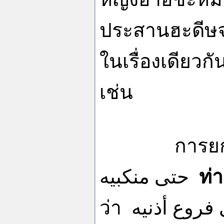
ประสานฮะดีษจะเ
ในเรื่องเดียวก
เช่น
การยกมือตั๊
حتى منكبيه
ท่
ว่า