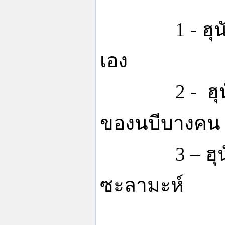
1 - ฮุนัยดะห
เอง
2 - ฮุนัยด
ของนบีบางคน
3 – ฮุนัยดะ
ซะลามะห์