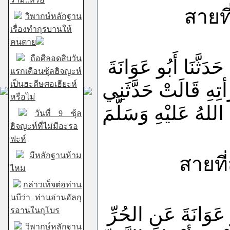
สายที
วิพากษ์หลักฐาน
เรื่องทำกุรบานให้
คนตาย
ถือศีลอดสิบวัน
حَدَثَّنَا
أَبُو
عَوَانَةَ
แรกเดือนซุ้ลฮิจญะห์
تِهِ
قَالَتْ
حَدَّثَنِي
เป็นฮะดีษศอเฮียะห์
หรือไม่
اللهُ
عَليْهِ
وَسَلَّمَ
วันที่ 9 ซุ้ล
ฮิจญะห์ที่ไม่มีอะรอ
ฟะห์
มีหลักฐานห้าม
สายที่สอ
ไหม
กล่าวเท็จต่อท่าน
นบีว่า ท่านอ่านอัลกุ
عَوَانَةَ
عَنِ
الحُرِّ
รอานในกุโบร
วิพากษ์หลักฐาน