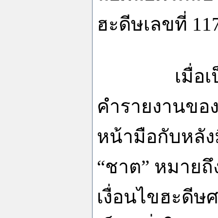
ฮะดีษเลขที่ 11
เมื่อ
คำรายงานของท่
หน้ามือกับหลั
“ชาต” หมายถึง
เงื่อนไขฮะดีษศอ