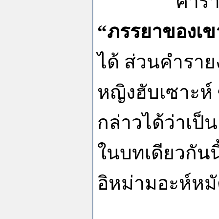
คำรา
“ภรรยาของเข
ได้ ส่วนคำรายง
หญิงฮับเซาะห์ 
กล่าวได้ว่าเป็
ในบทเดียวกันน
อิหม่ามอะห์หมัด