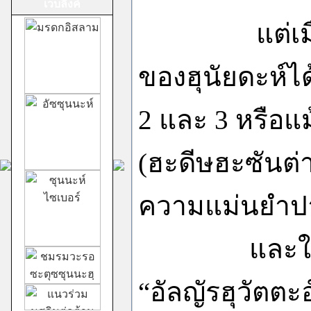
เวบลิ้งค์
แต่เมื่อไม
ของฮุนัยดะห์ไ
ม้าทรงศาลเจ้าสาม
กอง
2 และ 3 หรือแม
(ฮะดีษฮะซันต่า
ชีอะฮ์อิหม่ามสิบ
ความแม่นยำป
สอง
และในศาสตร์
“อัลญัรฮุวัตตะอ
ม้าทรงศาลเจ้าสาม