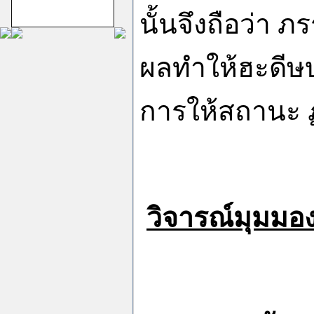
กอง
นั้นจึงถือว่า ภ
ผลทำให้ฮะดีษบท
การให้สถานะ ฏ
ชีอะฮ์อิหม่ามสิบ
สอง
วิจารณ์มุมมอง