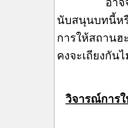
อาจจะมีผู้แย
นับสนุนบทนี้หรื
การให้สถานฮะดี
คงจะเถียงกันไม
วิจารณ์การใ