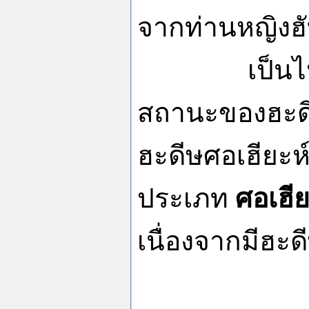
จากท่านหญิงฮั
เป็นไปได้ว่
สถานะของฮะดีษ
ฮะดีษศอเฮียะห์
ประเภท
ศอเฮีย
เนื่องจากมีฮะ