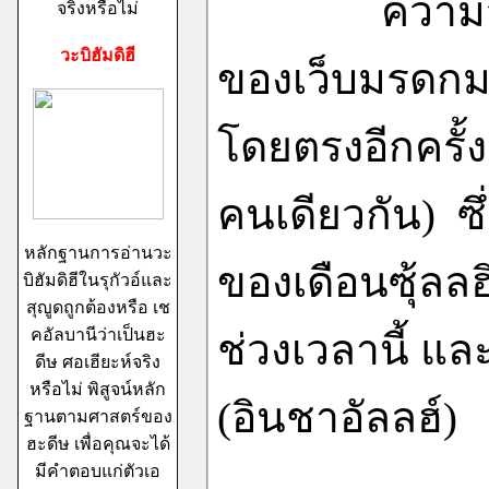
ความจริงผมไ
จริงหรือไม่
วะบิฮัมดิฮี
ของเว็บมรดกม
โดยตรงอีกครั้งห
คนเดียวกัน) ซึ
หลักฐานการอ่านวะ
ของเดือนซุ้ลล
บิฮัมดิฮีในรุกัวอ์และ
สุญูดถูกต้องหรือ เช
คอัลบานีว่าเป็นฮะ
ช่วงเวลานี้ แล
ดีษ ศอเฮียะห์จริง
หรือไม่ พิสูจน์หลัก
(อินชาอัลลฮ์)
ฐานตามศาสตร์ของ
ฮะดีษ เพื่อคุณจะได้
มีคำตอบแก่ตัวเอ