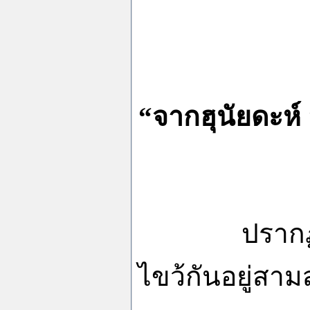
“จากฮุนัยดะห์
ปรากฏ
ไขว้กันอยู่สา