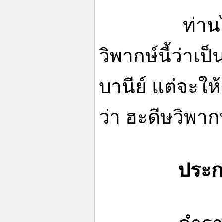
ท่าน
วิพากษ์นี้ว่าเป
บานีย์ แต่จะให
ว่า ฮะดีษวิพากษ
ประกา