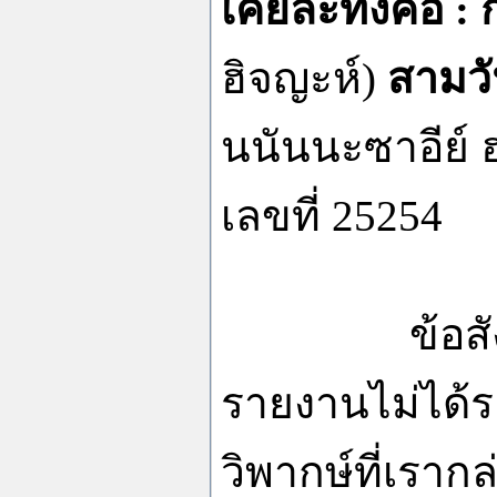
เคยละทิ้งคือ
:
ฮิจญะห์)
สามวั
นนันนะซาอีย์ ฮ
เลขที่ 25254
ข้อสังเกตขอ
รายงานไม่ได้ร
วิพากษ์ที่เรากล