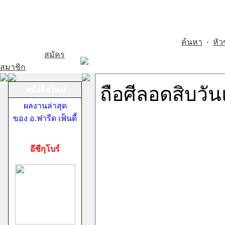
ค้นหา
·
หัว
สมัคร
สมาชิก
ถือศีลอดสิบวัน
หนังสือใหม่
ผลงานล่าสุด
ของ อ.ฟารีด เฟ็นดี้
อีซีกุโบร์