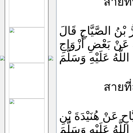
สายที่หนึ
رُّ بْنُ الصَّيَّاحِ قَالَ
ِ عَنْ بَعْضِ أَزْوَاجِ
اللَّهُ عَلَيْهِ وَسَلَّمَ
สายที่สอ
يَّاحِ عَنْ هُنَيْدَةَ بْنِ
لَّهُ عَلَيْهِ وَسَلَّمَ