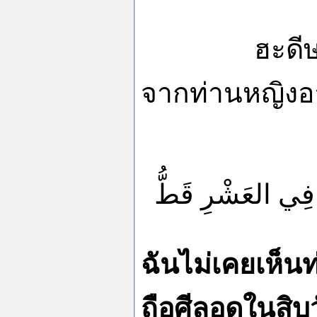
ฮะดีษ
จากท่านหญิงอาอ
 فِي العَشْرِ قَطُّ
ฉันไม่เคยเห็นท
ถือศีลอดในสิบ