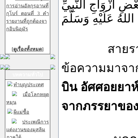
عْضِ
أزْوَاجِ
النَّبِيِّ
การอ่านอัลกุรอานที่
กุโบร์ ตอนที่ 3 คำ
اللهُ
عَلَيْهِ
وَسَلَّمَ
รายงานที่ถูกต้องจา
กอิบนิอุมัร
สายรายงานทั
[
ดูเรื่องทั้งหมด
]
ข้อความมาจาก
บทความทั่วไป
บิน อัศศอยยาห
ทำบุญประเทศ
เมื่อโลกหยุด
หมุน
จากภรรยาของ
ผีแม่ซื้อ
ประเพณีการ
แต่งงานของมุสลิม
ภาคใต้