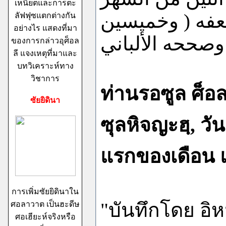
เหนียตและการตะ
وخميسين
)
فه
ลัฟฟุซแตกต่างกัน
อย่างไร แสดงที่มา
وصححه الألباني
ของการกล่าวอุศ็อล
ลี แจงเหตุที่มาและ
บทวิเคราะห์ทาง
วิชาการ
ท่านรอซูล ศ็อล
ซัยยิดินา
ซุลหิจญะฮฺ
,
วั
แรกของเดือน แ
การเพิ่มซัยยิดินาใน
"
บันทึกโดย
อิ
ศอลาวาต เป็นฮะดีษ
ศอเฮียะห์จริงหรือ