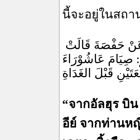
นี้จะอยู่ในสถา
عَنْ حَفْصََةَ قَالَتْ
: : صِيَامَ عَاشُوْرَاءَ
عَتَيْنِ قَبْلَ الغَدَاةِ
“จากอัลฮุร บิน
อีย์ จากท่านหญ