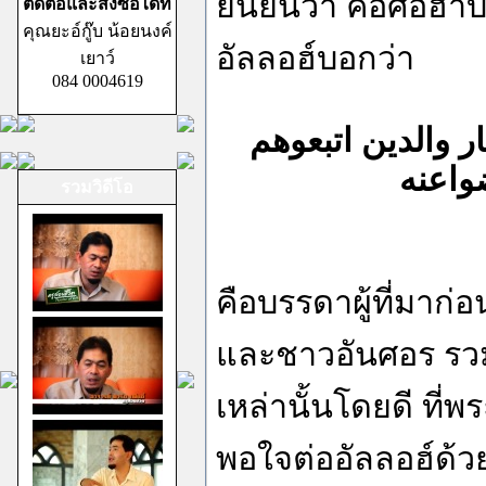
ยืนยันว่า คือศอฮาบะ
ติดต่อและสั่งซื้อได้ที่
คุณยะอ์กู๊บ น้อยนงค์
อัลลอฮ์บอกว่า
เยาว์
084 0004619
ر والدين اتبعوهم
واعنه
รวมวิดีโอ
คือบรรดาผู้ที่มาก่
และชาวอันศอร รวม
เหล่านั้นโดยดี ที
พอใจต่ออัลลอฮ์ด้ว