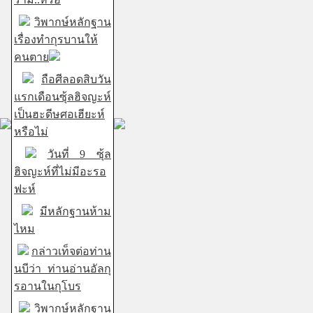
วิพากษ์หลักฐาน
เรื่องทำกุรบานให้
คนตาย
ถือศีลอดสิบวัน
แรกเดือนซุ้ลฮิจญะห์
เป็นฮะดีษศอเฮียะห์
หรือไม่
วันที่ 9 ซุ้ล
ฮิจญะห์ที่ไม่มีอะรอ
ฟะห์
มีหลักฐานห้าม
ไหม
กล่าวเท็จต่อท่าน
นบีว่า ท่านอ่านอัลกุ
รอานในกุโบร
วิพากษ์หลักฐาน