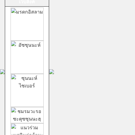
เวบลิ้งค์
ม้าทรงศาลเจ้าสาม
กอง
ชีอะฮ์อิหม่ามสิบ
สอง