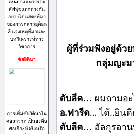
เหนียตและการตะ
ลัฟฟุซแตกต่างกัน
อย่างไร แสดงที่มา
ของการกล่าวอุศ็อล
ลี แจงเหตุที่มาและ
บทวิเคราะห์ทาง
ผู้ที่ร่วมฟังอยู่
วิชาการ
ซัยยิดินา
กลุ่มญะม
ตับลีค
… ผมถามอะไ
อ.ฟารีด
... ได้..ยินด
การเพิ่มซัยยิดินาใน
ศอลาวาต เป็นฮะดีษ
ตับลีค
… อัลกุรอานท
ศอเฮียะห์จริงหรือ