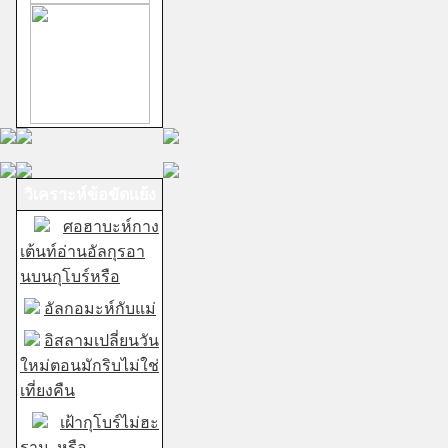
วิเคราะห์ข้อขัดแย้ง
ศอฮาบะห์กาง
เต้นท์อ่านอัลกุรอา
นบนกุโบร์หรือ
อัลกอมะห์กับแม่
อิสลามเปลี่ยนวัน
ใหม่ตอนมักริบไม่ใช่
เที่ยงคืน
เฝ้ากุโบร์ไม่ฮะ
ราม..หรือ