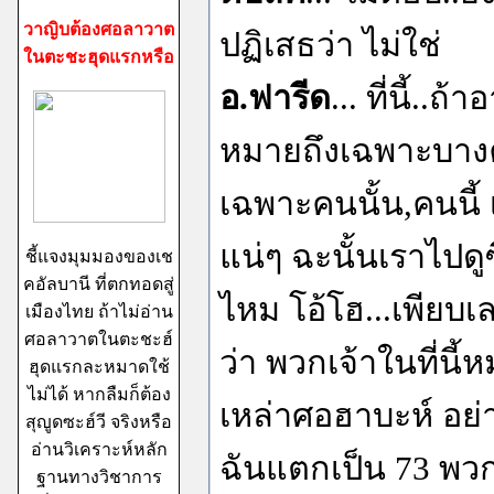
วาญิบต้องศอลาวาต
ปฏิเสธว่า ไม่ใช่
ในตะชะฮุดแรกหรือ
อ.ฟารีด
... ที่นี้..ถ้า
หมายถึงเฉพาะบางคน
เฉพาะคนนั้น,คนนี
แน่ๆ ฉะนั้นเราไปดู
ชี้แจงมุมมองของเช
คอัลบานี ที่ตกทอดสู่
ไหม โอ้โฮ...เพียบเ
เมืองไทย ถ้าไม่อ่าน
ศอลาวาตในตะชะฮ์
ว่า พวกเจ้าในที่นี
ฮุดแรกละหมาดใช้
ไม่ได้ หากลืมก็ต้อง
เหล่าศอฮาบะห์ อย่
สุญูดซะฮ์วี จริงหรือ
อ่านวิเคราะห์หลัก
ฉันแตกเป็น 73 พวก
ฐานทางวิชาการ