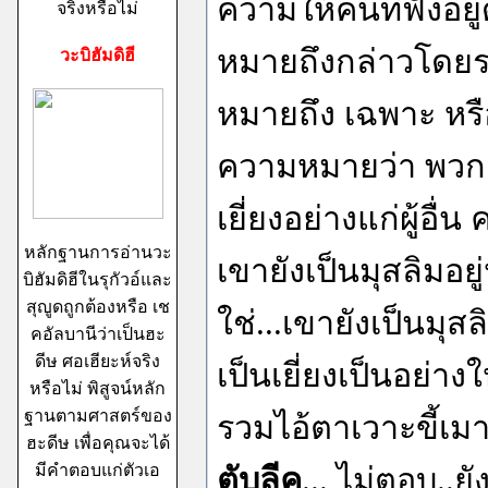
ความให้คนที่ฟังอยู่
จริงหรือไม่
หมายถึงกล่าวโดยร
วะบิฮัมดิฮี
หมายถึง เฉพาะ หรือ
ความหมายว่า พวกเจ้
เยี่ยงอย่างแก่ผู้อื
หลักฐานการอ่านวะ
เขายังเป็นมุสลิมอยู่ห
บิฮัมดิฮีในรุกัวอ์และ
สุญูดถูกต้องหรือ เช
ใช่...เขายังเป็นมุสล
คอัลบานีว่าเป็นฮะ
ดีษ ศอเฮียะห์จริง
เป็นเยี่ยงเป็นอย่าง
หรือไม่ พิสูจน์หลัก
ฐานตามศาสตร์ของ
รวมไอ้ตาเวาะขี้เมาน
ฮะดีษ เพื่อคุณจะได้
มีคำตอบแก่ตัวเอ
ตับลีค
... ไม่ตอบ..ยั