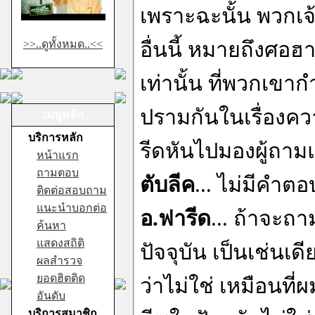
เพราะฉะนั้น พวกเจ้า
>>..ดูทั้งหมด..<<
อื่นนี้ หมายถึงศอฮ
เท่านั้น ที่พวกเข
ปรามกันในเรื่องคว
เมนูหลัก
บริการหลัก
รีดหันไปมองผู้ถา
หน้าแรก
ถามตอบ
ตับลีค
... ไม่มีคำตอ
ติดต่อสอบถาม
แนะนำบอกต่อ
อ.ฟารีด
... ถ้าจะ
ค้นหา
แสดงสถิติ
ปัจจุบัน เป็นเช่
ผลสำรวจ
ยอดฮิตติด
ว่าไม่ใช่ เหมือนท
อันดับ
บริการสมาชิก