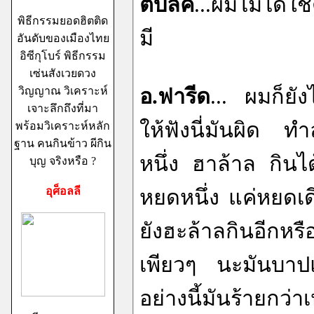
ตับลีค
...ผมไม่ได้ใช
พิธีกรรมยอดฮิตติด
มี
อันดับของเมืองไทย
อิซีกุโบร์ พิธีกรรม
เซ่นสังเวยดวง
วิญญาณ วิเคราะห์
อ.ฟารีด
... ผมก็ยัง
เจาะลึกถึงที่มา
ให้ฟังนี่มันผิด ท
พร้อมวิเคราะห์หลัก
ฐาน คนกินข้าว ผีกิน
หนึ่ง ฮาล้าล กินไ
บุญ จริงหรือ ?
อุศ็อลลี
หยดหนึ่ง แค่หยดเด
ยังฮะล้าลกินอีกหร
เพียวๆ นะมันบาปแต
อย่างนี้มันร้ายกว่า