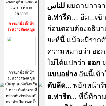
แจงเหตุที่มาและบท
للناس
ผมถามอาจารย
วิเคราะห์ทาง
วิชาการ
อ.ฟารีด
… อืม...เข
การยกมือตั๊กบีร
ก่อนตอบต้องอธิบาย
ระหว่างสองสุญูด
ยะห์นี้ แม้จะมีราก
ความหมายว่า ออก แ
ไม่ได้แปลว่า
ออก
น
แบบอย่าง
อันนี้เข
การยกมือตั๊กบีร
ระหว่างสองสุญูด
ตับลีค
... พยักหน้าร
เป็นซุนนะห์จริงหรือ
วิเคราะห์หลักฐานที่
อ.ฟารีด
... ที่นี้ที่ถ
กล่าวกันว่าท่านนบี
กระทำเป็นบางครั้ง