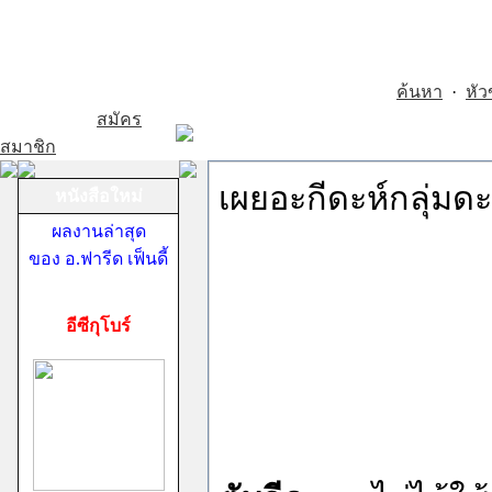
ค้นหา
·
หัว
สมัคร
สมาชิก
เผยอะกีดะห์กลุ่มดะอ
หนังสือใหม่
ผลงานล่าสุด
ของ อ.ฟารีด เฟ็นดี้
อีซีกุโบร์