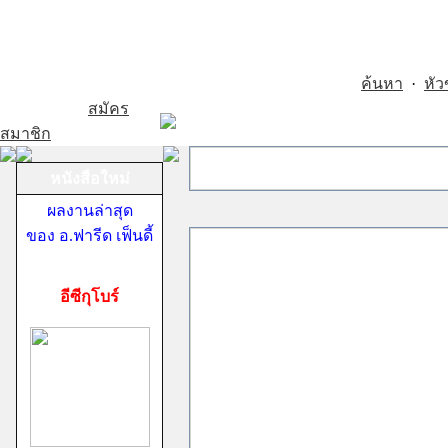
ค้นหา
·
หัว
สมัคร
สมาชิก
หนังสือใหม่
ผลงานล่าสุด
ของ อ.ฟารีด เฟ็นดี้
อีซีกุโบร์