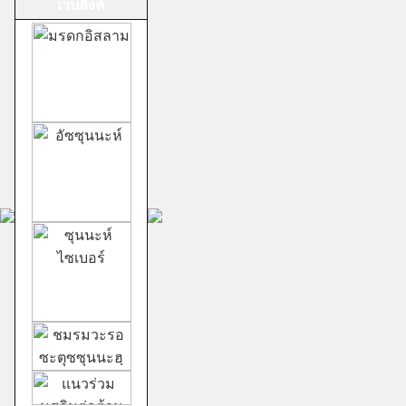
เวบลิ้งค์
ม้าทรงศาลเจ้าสาม
กอง
ชีอะฮ์อิหม่ามสิบ
สอง