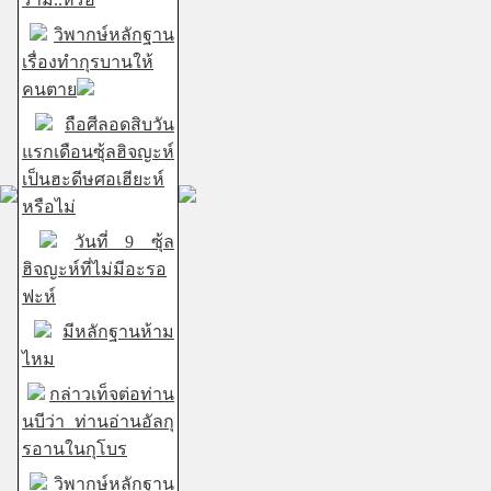
วิพากษ์หลักฐาน
เรื่องทำกุรบานให้
คนตาย
ถือศีลอดสิบวัน
แรกเดือนซุ้ลฮิจญะห์
เป็นฮะดีษศอเฮียะห์
หรือไม่
วันที่ 9 ซุ้ล
ฮิจญะห์ที่ไม่มีอะรอ
ฟะห์
มีหลักฐานห้าม
ไหม
กล่าวเท็จต่อท่าน
นบีว่า ท่านอ่านอัลกุ
รอานในกุโบร
วิพากษ์หลักฐาน