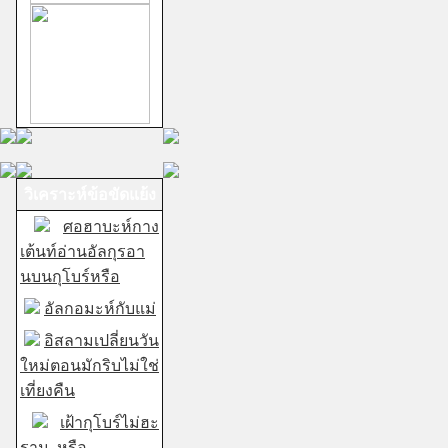
วิเคราะห์ข้อขัดแย้ง
ศอฮาบะห์กาง
เต้นท์อ่านอัลกุรอา
นบนกุโบร์หรือ
อัลกอมะห์กับแม่
อิสลามเปลี่ยนวัน
ใหม่ตอนมักริบไม่ใช่
เที่ยงคืน
เฝ้ากุโบร์ไม่ฮะ
ราม..หรือ