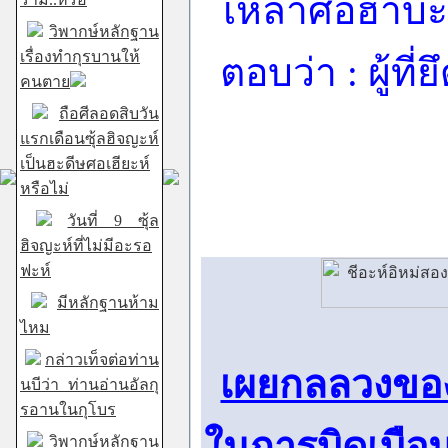
เหล่าศอฮาบะ
วิพากษ์หลักฐาน
เรื่องทำกุรบานให้
ตอบว่า : ผู้ท
คนตาย
ถือศีลอดสิบวัน
แรกเดือนซุ้ลฮิจญะห์
เป็นฮะดีษศอเฮียะห์
หรือไม่
วันที่ 9 ซุ้ล
ฮิจญะห์ที่ไม่มีอะรอ
ฟะห์
มีหลักฐานห้าม
ไหม
กล่าวเท็จต่อท่าน
เผยกลลวงของ
นบีว่า ท่านอ่านอัลกุ
รอานในกุโบร
ในการบิดเบือ
วิพากษ์หลักฐาน