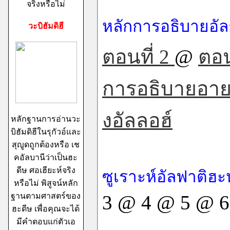
จริงหรือไม่
หลักการอธิบายอั
วะบิฮัมดิฮี
ตอนที่ 2
@
ตอน
การอธิบายอายะ
งอัลลอฮ์
หลักฐานการอ่านวะ
บิฮัมดิฮีในรุกัวอ์และ
สุญูดถูกต้องหรือ เช
คอัลบานีว่าเป็นฮะ
ดีษ ศอเฮียะห์จริง
ซูเราะห์อัลฟาติฮะ
หรือไม่ พิสูจน์หลัก
ฐานตามศาสตร์ของ
3 @ 4 @ 5 @ 6
ฮะดีษ เพื่อคุณจะได้
มีคำตอบแก่ตัวเอ