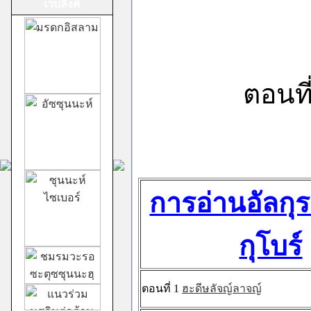
เวบลิ้งค์
ม้าทรงศาลเจ้าสาม
ตอนที
กอง
การอ่านอัลก
ชีอะฮ์อิหม่ามสิบ
สอง
กุโบร์
ตอนที่ 1
ฮะดีษลัจญ์ลาจญ์