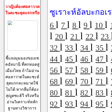
วาญิบต้องศอลาวาต
ซูเราะห์อัลบะกอเ
ในตะชะฮุดแรกหรือ
l
l
l
l
l
6
7
8
9
10
l
l
l
l
20
21
22
23
l
l
l
l
32
33
34
35
l
l
l
l
44
45
46
47
ชี้แจงมุมมองของเช
คอัลบานี ที่ตกทอดสู่
l
l
l
l
56
57
58
59
เมืองไทย ถ้าไม่อ่าน
ศอลาวาตในตะชะฮ์
l
l
l
l
68
69
70
71
ฮุดแรกละหมาดใช้
l
l
l
l
ไม่ได้ หากลืมก็ต้อง
80
81
82
83
สุญูดซะฮ์วี จริงหรือ
l
l
l
l
อ่านวิเคราะห์หลัก
92
93
94
95
ฐานทางวิชาการ