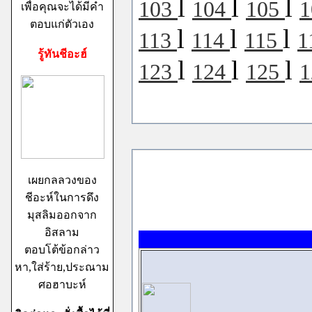
l
l
l
103
104
105
เพื่อคุณจะได้มีคำ
ตอบแก่ตัวเอง
l
l
l
113
114
115
1
รู้ทันชีอะฮ์
l
l
l
123
124
125
เผยกลลวงของ
ชีอะห์ในการดึง
มุสลิมออกจาก
อิสลาม
ตอบโต้ข้อกล่าว
หา,ใส่ร้าย,ประณาม
ศอฮาบะห์