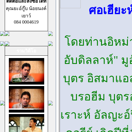
ติดต่อและสั่งซื้อได้ที่
ศอเฮียะห
คุณยะอ์กู๊บ น้อยนงค์
เยาว์
084 0004619
โดยท่านอิหม่
รวมวิดีโอ
อับดิลลาห์" มู
บุตร อิสมาแอล
บรอฮีม บุตรอ
เราะห์ อัลญะอ์ฟ