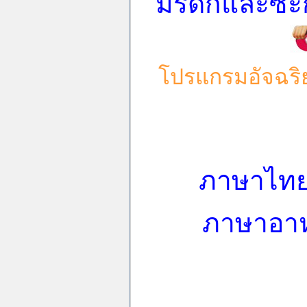
มรดกและซะกาต
โปรแกรมอัจฉริ
ภาษาไทยโ
ภาษาอาห