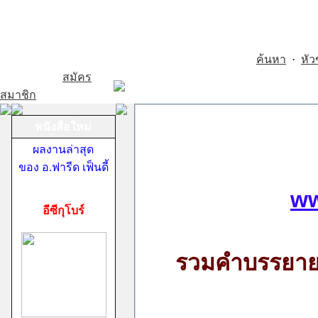
ค้นหา
·
หัว
สมัคร
สมาชิก
หนังสือใหม่
ผลงานล่าสุด
ของ อ.ฟารีด เฟ็นดี้
ww
อีซีกุโบร์
รวมคำบรรยาย 