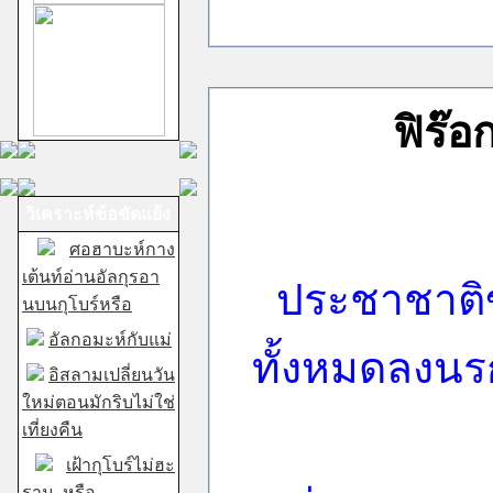
ฟิร๊อ
วิเคราะห์ข้อขัดแย้ง
ศอฮาบะห์กาง
เต้นท์อ่านอัลกุรอา
ประชาชาติข
นบนกุโบร์หรือ
อัลกอมะห์กับแม่
ทั้งหมดลงนรก
อิสลามเปลี่ยนวัน
ใหม่ตอนมักริบไม่ใช่
เที่ยงคืน
เฝ้ากุโบร์ไม่ฮะ
ราม..หรือ