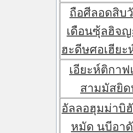
ถือศีลอดสิบ
เดือนซุ้ลฮิจญ
ฮะดีษศอเฮียะห
เอียะห์ติกา
สามมัสยิด
อัลลอฮุมม่าบิฮั
หมัด นบีอาด