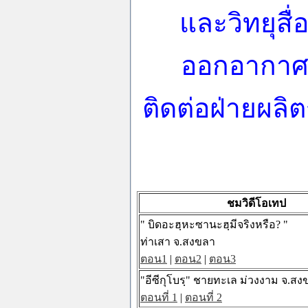
และวิทยุสื่
ออกอากาศตั
ติดต่อฝ่ายผลิ
ชมวิดีโอเทป
" บิดอะฮฺหะซานะฮฺมีจริงหรือ? "
ท่าเสา จ.สงขลา
ตอน1
|
ตอน2
|
ตอน3
"อีซีกุโบรฺ" ชายทะเล ม่วงงาม จ.สง
ตอนที่ 1
|
ตอนที่ 2