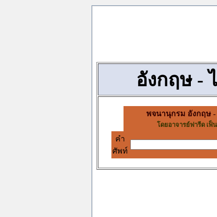
อังกฤษ - 
พจนานุกรม อังกฤษ -
โดยอาจารย์ฟารีด เฟ็นด
คำ
ศัพท์