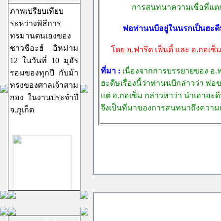
การสนทนาความเชื่อที่แตกต
ภาพเปรียบเทียบ
ระหว่างพิธีการ
พ่อท่านนบีอยู่ในนรกเป็นฮะดีษ
ทรมานตนเองของ
ชาวชีอะฮ์ อิหม่าม
โดย อ.ฟารีด เฟ็นดี้ และ อ.กอเซ็
12 ในวันที่ 10 มุฮัร
ที่มา :
เนื่องจากการบรรยายของ อ.ฟา
รอมของทุกปี กับม้า
ฮะดีษเรื่องนี้ว่าท่านนบีกล่าวว่า พ่
ทรงของศาลเจ้าสาม
แต่ อ.กอเซ็ม กล่าวหาว่า นำเอาฮะดี
กอง ในงานประจำปี
จึงเป็นที่มาของการสนทนาถึงความเช
จ.ภูเก็ต
ชีอะฮ์อิหม่ามสิบ
สอง